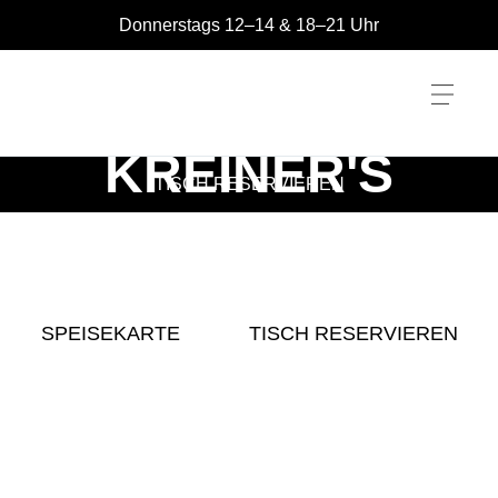
Zum
Donnerstags 12–14 & 18–21 Uhr
Inhalt
springen
KREINER'S
TISCH RESERVIEREN
ZOLLHAUS
SPEISEKARTE
TISCH RESERVIEREN